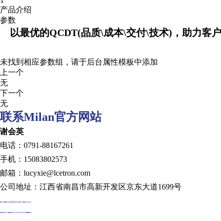
1
产品介绍
参数
以最优的QCDT(品质\成本\交付\技术)，助力客
未找到相应参数组，请于后台属性模板中添加
上一个
无
下一个
无
联系Milan官方网站
谢会英
电话：0791-88167261
手机：15083802573
邮箱：lucyxie@lcetron.com
公司地址：江西省南昌市高新开发区京东大道1699号
发展历程
规划蓝图
技术创新