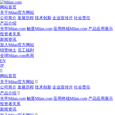
网站首页
关于Milan官方网站
公司简介
发展历程
技术创新
企业宣传片
社会责任
产品介绍
光学Milan.com
触显Milan.com
应用终端Milan.com
产品应用展示
投资者关系
新闻资讯
加入Milan官方网站
招贤纳士
员工福利
全球Milan.com布局
EN
JP

网站首页
关于Milan官方网站

公司简介
发展历程
技术创新
企业宣传片
社会责任
产品介绍

光学Milan.com
触显Milan.com
应用终端Milan.com
产品应用展示
投资者关系
新闻资讯