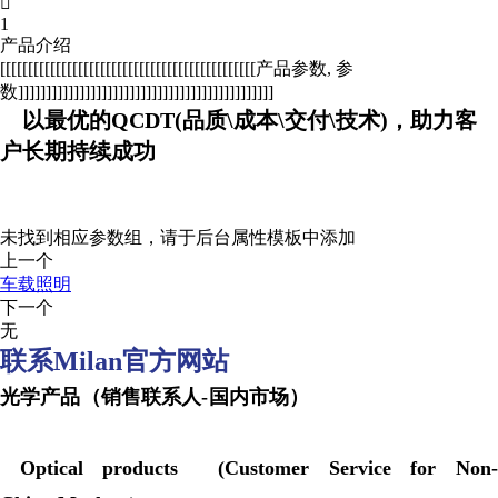

1
产品介绍
[[[[[[[[[[[[[[[[[[[[[[[[[[[[[[[[[[[[[[[[[[[[[[产品参数, 参
数]]]]]]]]]]]]]]]]]]]]]]]]]]]]]]]]]]]]]]]]]]]]]]
以最优的QCDT(品质\成本\交付\技术)，助力客
户长期持续成功
未找到相应参数组，请于后台属性模板中添加
上一个
车载照明
下一个
无
联系Milan官方网站
光学产品（销售联系人-国内市场）
Optical products (Customer Service for Non-