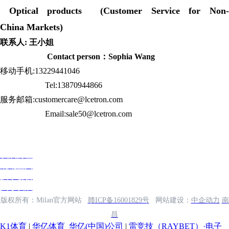
Optical products (Customer Service for Non-
China Markets)
联系人: 王小姐
Contact person：Sophia Wang
移动手机:13229441046
Tel:13870944866
服务邮箱:customercare@lcetron.com
Email:sale50@lcetron.com
发展历程
规划蓝图
技术创新
人才发展
版权所有：Milan官方网站
赣ICP备16001829号
网站建设：
中企动力
南
昌
K1体育
|
华亿体育_华亿(中国)公司
|
雷竞技（RAYBET）·电子